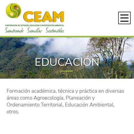
Inicio
Conócenos
¿En qué estamos?
EDUCACIÓN
Servicios
DESARROLLO RURAL SUSTENTAB
Novedades
GESTIÓN AMBIENTAL Y ORDENA
Convocatorias
Formación académica, técnica y práctica en diversas
EDUCACIÓN E INVESTIGACIÓN
Experiencia
áreas como Agroecología, Planeación y
Ordenamiento Territorial, Educación Ambiental,
Publicaciones
Proyectos en ejecución
otros.
Bitácoras SPG
Experiencias 2023
Cartillas
Experiencias 2022