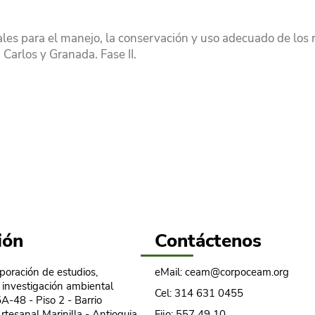
les para el manejo, la conservación y uso adecuado de los r
 Carlos y Granada. Fase II.
ión
Contáctenos
oración de estudios,
eMail:
ceam@corpoceam.org
 investigación ambiental
Cel:
314 631 0455
A-48 - Piso 2 - Barrio
rtesanal Marinilla - Antioquia
Fijo:
557 49 10