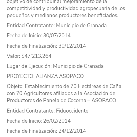
objetivo de contribuir al mejoramiento de la
competitividad y productividad agropecuaria de los
Experiencias 2021
pequeños y medianos productores beneficiados.
Experiencias 2020
Entidad Contratante
: Municipio de Granada
Fecha de Inicio
: 30/07/2014
Experiencias 2019
Fecha de Finalización
: 30/12/2014
Experiencias 2018
Valor
: $47’213.264
Experiencias 2017
Lugar
de Ejecución
: Municipio de Granada
PROYECTO
: ALIANZA ASOPACO
Experiencias 2016
Objeto
: Establecimiento de 70 Hectáreas de Caña
Experiencias 2015
con 70 Agricultores afiliados a la Asociación de
Productores de Panela de Cocorna – ASOPACO
Experiencias 2014
Entidad Contratante
: Fiduoccidente
Experiencias 2013
Fecha de Inicio
: 26/02/2014
Experiencias 2012
Fecha de Finalización
: 24/12/2014