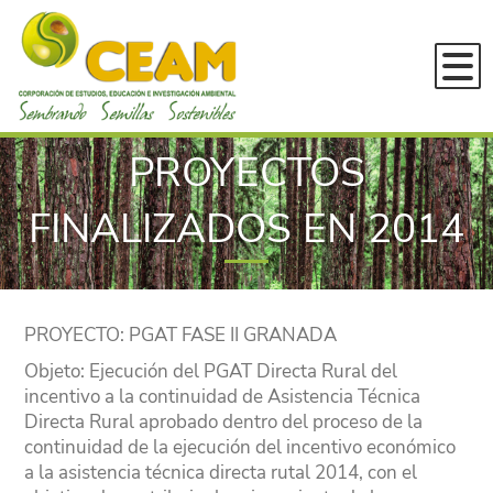
Inicio
PROYECTOS
Conócenos
¿En qué estamos?
FINALIZADOS EN 2014
Servicios
DESARROLLO RURAL SUSTENTAB
Novedades
GESTIÓN AMBIENTAL Y ORDENA
Convocatorias
PROYECTO
: PGAT FASE II GRANADA
EDUCACIÓN E INVESTIGACIÓN
Experiencia
Objeto
: Ejecución del PGAT Directa Rural del
Publicaciones
Proyectos en ejecución
incentivo a la continuidad de Asistencia Técnica
Directa Rural aprobado dentro del proceso de la
Bitácoras SPG
Experiencias 2023
continuidad de la ejecución del incentivo económico
a la asistencia técnica directa rutal 2014, con el
Cartillas
Experiencias 2022