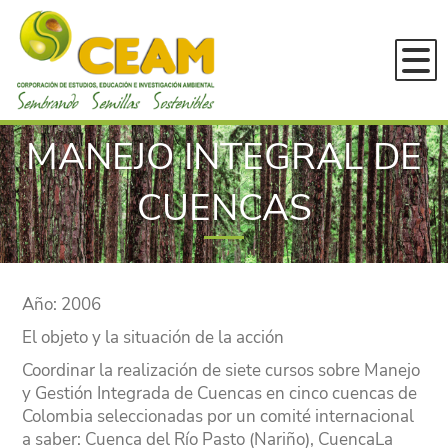
Inicio
MANEJO INTEGRAL DE
Conócenos
¿En qué estamos?
CUENCAS
Servicios
DESARROLLO RURAL SUSTENTAB
Novedades
GESTIÓN AMBIENTAL Y ORDENA
Convocatorias
Año: 2006
EDUCACIÓN E INVESTIGACIÓN
Experiencia
El objeto y la situación de la acción
Publicaciones
Proyectos en ejecución
Coordinar la realización de siete cursos sobre Manejo
Bitácoras SPG
y Gestión Integrada de Cuencas en cinco cuencas de
Experiencias 2023
Colombia seleccionadas por un comité internacional
Cartillas
a saber: Cuenca del Río Pasto (Nariño), CuencaLa
Experiencias 2022