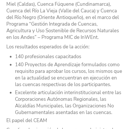
Miel (Caldas), Cuenca Fúquene (Cundinamarca),
Cuenca del Río La Vieja (Valle del Cauca) y Cuenca
Experiencias 2021
del Río Negro (Oriente Antioqueño), en el marco del
Experiencias 2020
Programa “Gestión Integrada de Cuencas,
Agricultura y Uso Sostenible de Recursos Naturales
Experiencias 2019
en los Andes” – Programa MIC de InWEnt.
Los resultados esperados de la acción:
Experiencias 2018
140 profesionales capacitados
Experiencias 2017
140 Proyectos de Aprendizaje formulados como
requisito para aprobar los cursos, los mismos que
Experiencias 2016
en la actualidad se encuentran en ejecución en
las cuencas respectivas de los participantes.
Experiencias 2015
Excelente articulación interinstitucional entre las
Experiencias 2014
Corporaciones Autónomas Regionales, las
Alcaldías Municipales, las Organizaciones No
Experiencias 2013
Gubernamentales asentadas en las cuencas.
El papel del CEAM
Experiencias 2012